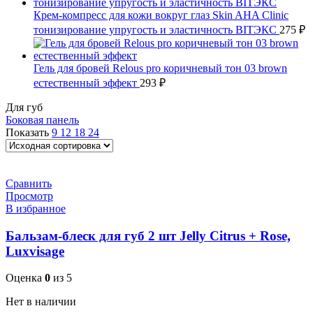
Крем-компресс для кожи вокруг глаз Skin AHA Clinic
тонизирование упругость и эластичность BITЭКС
275
₽
Гель для бровей Relous pro коричневый тон 03 brown
естественный эффект
293
₽
Для губ
Боковая панель
Показать
9
12
18
24
Сравнить
Просмотр
В избранное
Бальзам-блеск для губ 2 шт Jelly Citrus + Rose,
Luxvisage
Оценка
0
из 5
Нет в наличии