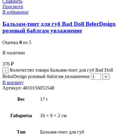
Сравнить
Просмотр
В избранное
Бальзам-тинт для губ Bad Doll BelorDesign
розовый баблгам увлажнение
Оценка
0
из 5
В наличии
376
₽
Количество товара Бальзам-тинт для губ Bad Doll
BelorDesign розовый баблгам увлажнение
В корзину
Артикул:
4810156053548
Вес
17 г
Габариты
16 × 9 × 2 см
Тип
Бальзам-тинт для губ