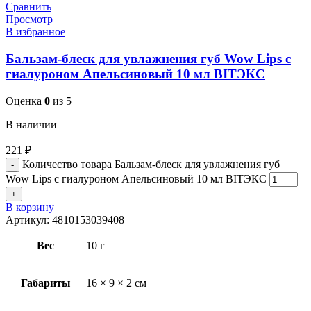
Сравнить
Просмотр
В избранное
Бальзам-блеск для увлажнения губ Wow Lips с
гиалуроном Апельсиновый 10 мл BITЭКС
Оценка
0
из 5
В наличии
221
₽
Количество товара Бальзам-блеск для увлажнения губ
Wow Lips с гиалуроном Апельсиновый 10 мл BITЭКС
В корзину
Артикул:
4810153039408
Вес
10 г
Габариты
16 × 9 × 2 см