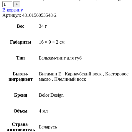
В корзину
Артикул:
4810156053548-2
Вес
34 г
Габариты
16 × 9 × 2 см
Тип
Бальзам-тинт для губ
Бьюти-
Витамин Е
,
Карнаубский воск
,
Касторовое
ингредиент
масло
,
Пчелиный воск
Бренд
Belor Design
Объем
4 мл
Страна-
Беларусь
изготовитель