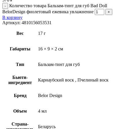
Количество товара Бальзам-тинт для губ Bad Doll
BelorDesign фиолетовый ежевика увлажнение
В корзину
Артикул:
4810156053531
Вес
17 г
Габариты
16 × 9 × 2 см
Тип
Бальзам-тинт для губ
Бьюти-
Карнаубский воск
,
Пчелиный воск
ингредиент
Бренд
Belor Design
Объем
4 мл
Страна-
Беларусь