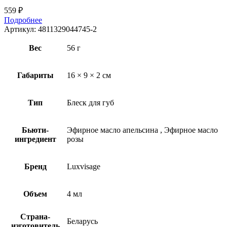
559
₽
Подробнее
Артикул:
4811329044745-2
Вес
56 г
Габариты
16 × 9 × 2 см
Тип
Блеск для губ
Бьюти-
Эфирное масло апельсина
,
Эфирное масло
ингредиент
розы
Бренд
Luxvisage
Объем
4 мл
Страна-
Беларусь
изготовитель