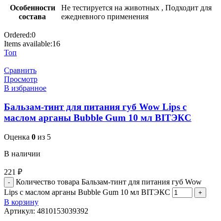
Особенности
Не тестируется на животных
,
Подходит для
состава
ежедневного применения
Ordered:
0
Items available:
16
Топ
Сравнить
Просмотр
В избранное
Бальзам-тинт для питания губ Wow Lips с
маслом арганы Bubble Gum 10 мл BITЭКС
Оценка
0
из 5
В наличии
221
₽
Количество товара Бальзам-тинт для питания губ Wow
Lips с маслом арганы Bubble Gum 10 мл BITЭКС
В корзину
Артикул:
4810153039392