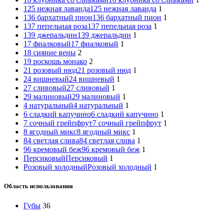
125 нежная лаванда
125 нежная лаванда
1
136 бархатный пион
136 бархатный пион
1
137 пепельная роза
137 пепельная роза
1
139 джеральдин
139 джеральдин
1
17 фиалковый
17 фиалковый
1
18 сияние вены
2
19 роскошь монако
2
21 розовый нюд
21 розовый нюд
1
24 вишневый
24 вишневый
1
27 сливовый
27 сливовый
1
29 малиновый
29 малиновый
1
4 натуральный
4 натуральный
1
6 сладкий капучино
6 сладкий капучино
1
7 сочный грейпфрут
7 сочный грейпфрут
1
8 ягодный микс
8 ягодный микс
1
84 светлая слива
84 светлая слива
1
96 кремовый беж
96 кремовый беж
1
Персиковый
Персиковый
1
Розовый холодный
Розовый холодный
1
Область использования
Губы
36