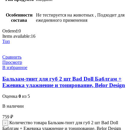
Особенности
Не тестируется на животных
,
Подходит для
состава
ежедневного применения
Ordered:
0
Items available:
16
Топ
Сравнить
Просмотр
В избранное
Бальзам-тинт для губ 2 шт Bad Doll Баблгам +
Ежевика улажнение и тонирование, Belor Design
Оценка
0
из 5
В наличии
759
₽
Количество товара Бальзам-тинт для губ 2 шт Bad Doll
Баблгам + Ежевика улажнение и тонирование, Belor Design