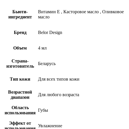
Бьюти-
Витамин Е
,
Касторовое масло
,
Оливковое
ингредиент
масло
Бренд
Belor Design
Объем
4 мл
Страна-
Беларусь
изготовитель
Тип кожи
Для всех типов кожи
Возрастной
Для любого возраста
диапазон
Область
Губы
использования
Эффект от
Увлажнение
использования