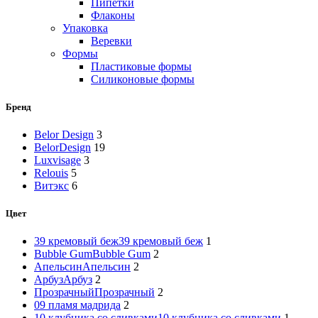
Пипетки
Флаконы
Упаковка
Веревки
Формы
Пластиковые формы
Силиконовые формы
Бренд
Belor Design
3
BelorDesign
19
Luxvisage
3
Relouis
5
Витэкс
6
Цвет
39 кремовый беж
39 кремовый беж
1
Bubble Gum
Bubble Gum
2
Апельсин
Апельсин
2
Арбуз
Арбуз
2
Прозрачный
Прозрачный
2
09 пламя мадрида
2
10 клубника со сливками
10 клубника со сливками
1