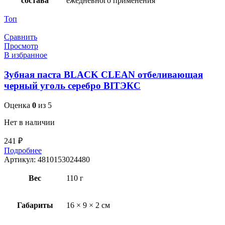
состава
ежедневного применения
Топ
Сравнить
Просмотр
В избранное
Зубная паста BLACK CLEAN отбеливающая
черный уголь серебро BITЭКС
Оценка
0
из 5
Нет в наличии
241
₽
Подробнее
Артикул:
4810153024480
Вес
110 г
Габариты
16 × 9 × 2 см