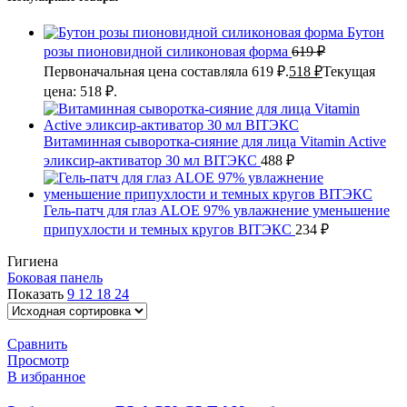
Бутон
розы пионовидной силиконовая форма
619
₽
Первоначальная цена составляла 619 ₽.
518
₽
Текущая
цена: 518 ₽.
Витаминная сыворотка-сияние для лица Vitamin Active
эликсир-активатор 30 мл BITЭКС
488
₽
Гель-патч для глаз ALOE 97% увлажнение уменьшение
припухлости и темных кругов BITЭКС
234
₽
Гигиена
Боковая панель
Показать
9
12
18
24
Сравнить
Просмотр
В избранное