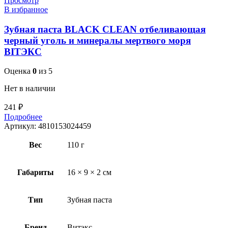
Просмотр
В избранное
Зубная паста BLACK CLEAN отбеливающая
черный уголь и минералы мертвого моря
BITЭКС
Оценка
0
из 5
Нет в наличии
241
₽
Подробнее
Артикул:
4810153024459
Вес
110 г
Габариты
16 × 9 × 2 см
Тип
Зубная паста
Бренд
Витэкс