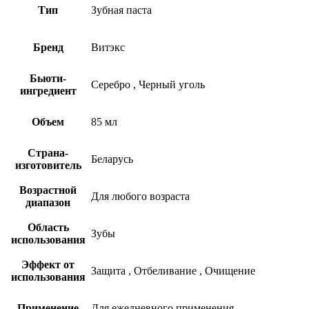
Тип
Зубная паста
Бренд
Витэкс
Бьюти-
Серебро
,
Черный уголь
ингредиент
Объем
85 мл
Страна-
Беларусь
изготовитель
Возрастной
Для любого возраста
диапазон
Область
Зубы
использования
Эффект от
Защита
,
Отбеливание
,
Очищение
использования
Применение
Для ежедневного применения