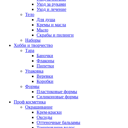
Уход за руками
Уход и лечение
Тело
Для душа
Кремы и масла
Мыло
Скрабы и пилинги
Наборы
Хобби и творчество
Тара
Баночки
Флаконы
Пипетки
Упаковка
Веревки
Коробки
Формы
Пластиковые формы
Силиконовые формы
Проф косметика
Окрашивание
Крем-краски
Оксиды
Оттеночные бальзамы
Тонирование волос