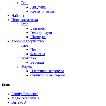
Тело
Для душа
Кремы и масла
Наборы
Проф косметика
Уход
Бальзамы
Гели для душа
Шампуни
Хобби и творчество
Тара
Пипетки
Флаконы
Упаковка
Веревки
Формы
Пластиковые формы
Силиконовые формы
Бренд
Family Cosmetics
1
Magie Académie
1
Витэкс
3