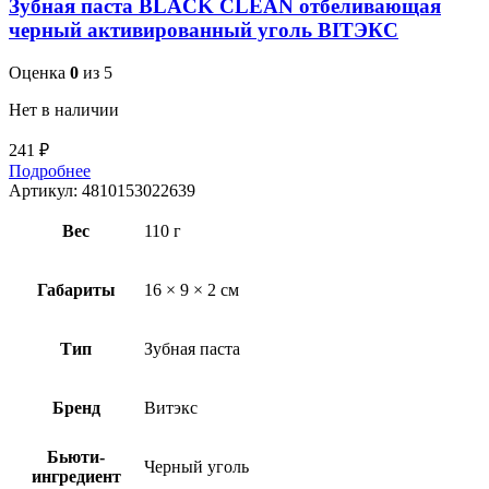
Зубная паста BLACK CLEAN отбеливающая
черный активированный уголь BITЭКС
Оценка
0
из 5
Нет в наличии
241
₽
Подробнее
Артикул:
4810153022639
Вес
110 г
Габариты
16 × 9 × 2 см
Тип
Зубная паста
Бренд
Витэкс
Бьюти-
Черный уголь
ингредиент