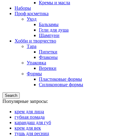
Кремы и масла
Наборы
Проф косметика
Уход
Бальзамы
Гели для душа
Шампуни
Хобби и творчество
Тара
Пипетки
Флаконы
Упаковка
Веревки
Формы
Пластиковые формы
Силиконовые формы
Search
Популярные запросы:
крем для лица
губная помада
карандаш для губ
крем для век
тушь для ресниц